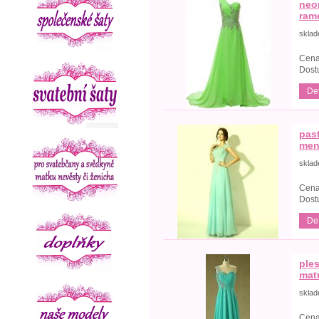
neo
ram
skla
Cena
Dost
Det
pas
men
skla
Cena
Dost
Det
ple
matu
skla
Cena