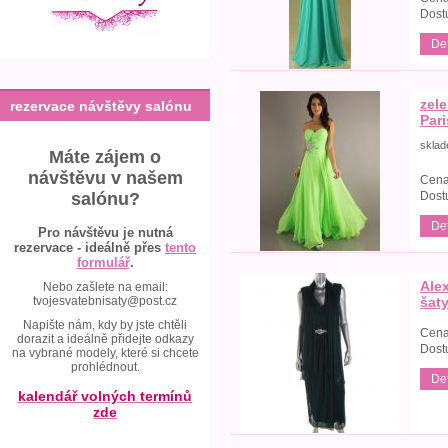
Dost
Det
zele
rezervace návštěvy salónu
Pari
skla
Máte zájem o
návštěvu v našem
Cena
Dost
salónu?
Det
Pro návštěvu je nutná
rezervace - ideálně přes
tento
formulář
.
Ale
Nebo zašlete na email:
tvojesvatebnisaty@post.cz
šat
Napište nám, kdy by jste chtěli
Cena
dorazit a ideálně přidejte odkazy
Dost
na vybrané modely, které si chcete
prohlédnout.
Det
kalendář volných termínů
zde