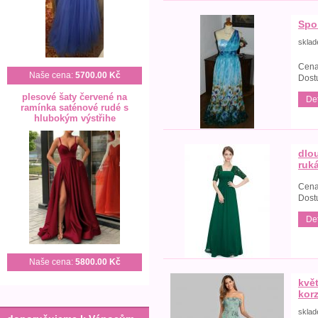
Spo
skla
Cena
Naše cena:
5700.00 Kč
Dost
plesové šaty červené na
Det
ramínka saténové rudé s
hlubokým výstřihe
dlo
ruk
Cena
Dost
Det
Naše cena:
5800.00 Kč
kvě
kor
skla