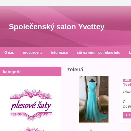
Společenský salon Yvettey
O nás
provozovna
Informace
šití na míru - potřebné info
k
zelená
kategorie
men
Yve
skla
Cena
Dost
Det