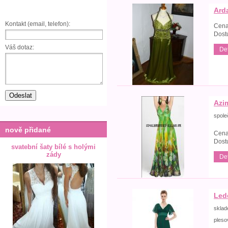
Ard
Kontakt (email, telefon):
Cena
Dost
Váš dotaz:
Det
Azi
spole
nově přidané
Cena
Dost
svatební šaty bílé s holými
zády
Det
Led
skla
pleso