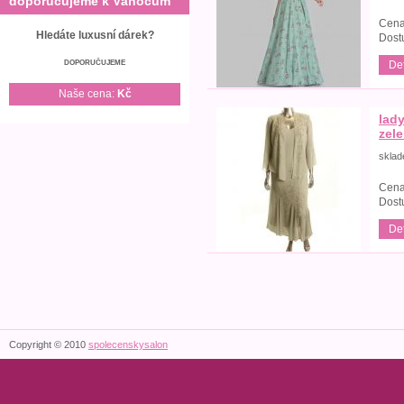
doporučujeme k Vánocům
Cena
Hledáte luxusní dárek?
Dost
Det
DOPORUČUJEME
Naše cena:
Kč
lad
zel
skla
Cena
Dost
Det
Copyright © 2010
spolecenskysalon