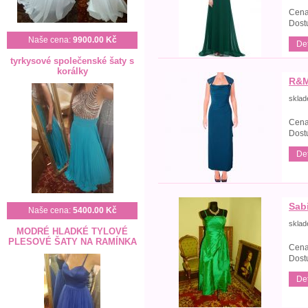
Cena
Dost
Naše cena:
9900.00 Kč
Det
tyrkysové společenské šaty s
korálky
R&M
skla
Cena
Dost
Det
Sab
Naše cena:
5400.00 Kč
skla
MODRÉ HLADKÉ TYLOVÉ
PLESOVÉ ŠATY NA RAMÍNKA
Cena
Dost
Det