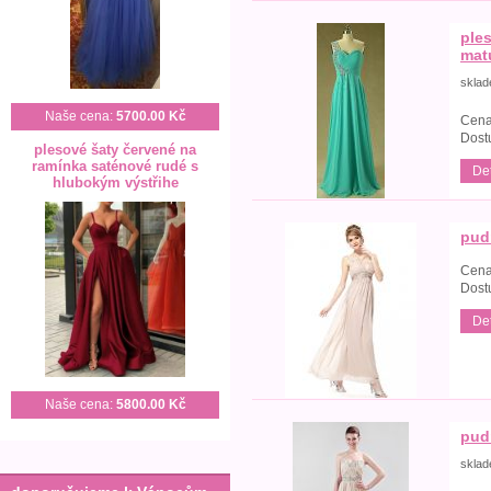
ple
matu
skla
Naše cena:
5700.00 Kč
Cena
Dost
plesové šaty červené na
ramínka saténové rudé s
Det
hlubokým výstřihe
pud
Cena
Dost
Det
Naše cena:
5800.00 Kč
pud
skla