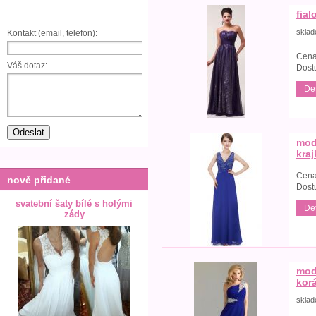
fial
skla
Kontakt (email, telefon):
Cena
Váš dotaz:
Dost
Det
mod
kra
Cena
nově přidané
Dost
svatební šaty bílé s holými
Det
zády
mod
kor
skla