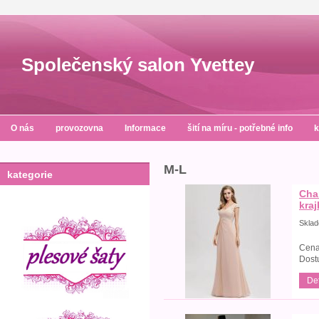
Společenský salon Yvettey
O nás
provozovna
Informace
šití na míru - potřebné info
k
M-L
kategorie
Cha
kra
Skla
Cena
Dost
Det