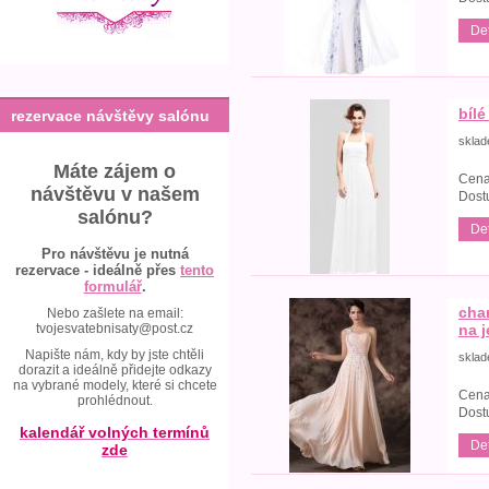
Det
bílé
rezervace návštěvy salónu
skla
Máte zájem o
Cena
návštěvu v našem
Dost
salónu?
Det
Pro návštěvu je nutná
rezervace - ideálně přes
tento
formulář
.
cha
Nebo zašlete na email:
tvojesvatebnisaty@post.cz
na 
Napište nám, kdy by jste chtěli
skla
dorazit a ideálně přidejte odkazy
na vybrané modely, které si chcete
Cena
prohlédnout.
Dost
kalendář volných termínů
Det
zde