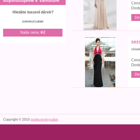
doporučujeme k Vánocům
Cena
Dost
Hledáte luxusní dárek?
Det
DOPORUČUJEME
Naše cena:
Kč
sex
skla
Cena
Dost
Det
Copyright © 2010
spolecenskysalon