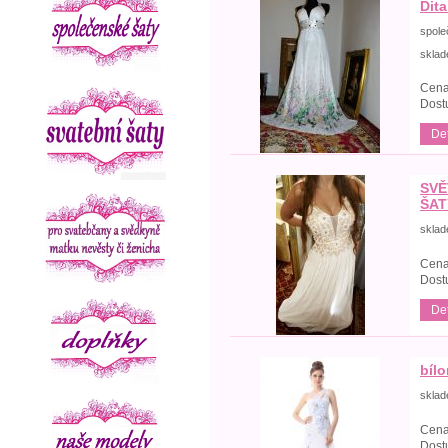
Dit
spole
skla
Cena
Dost
Det
SVĚ
ŠAT
skla
Cena
Dost
Det
bíl
skla
Cena
Dost