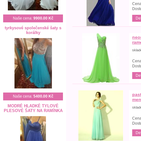
Cena
Dost
Det
Naše cena:
9900.00 Kč
tyrkysové společenské šaty s
korálky
neo
ram
skla
Cena
Dost
Det
pas
Naše cena:
5400.00 Kč
men
MODRÉ HLADKÉ TYLOVÉ
skla
PLESOVÉ ŠATY NA RAMÍNKA
Cena
Dost
Det