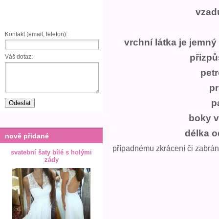
vzad
Kontakt (email, telefon):
vrchní látka je jemný 
přizpů
Váš dotaz:
petr
p
p
boky v
délka 
nově přidané
případnému zkrácení či zabrání
svatební šaty bílé s holými
zády