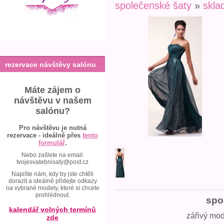
společenské šaty
»
skl
rezervace návštěvy salónu
Máte zájem o
návštěvu v našem
salónu?
Pro návštěvu je nutná
rezervace - ideálně přes
tento
formulář
.
Nebo zašlete na email:
tvojesvatebnisaty@post.cz
Napište nám, kdy by jste chtěli
dorazit a ideálně přidejte odkazy
na vybrané modely, které si chcete
prohlédnout.
spo
kalendář volných termínů
zářivý mod
zde