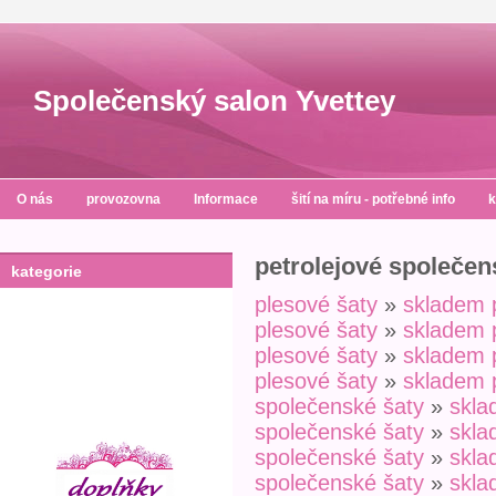
Společenský salon Yvettey
O nás
provozovna
Informace
šití na míru - potřebné info
k
petrolejové společens
kategorie
plesové šaty
»
skladem 
plesové šaty
»
skladem 
plesové šaty
»
skladem 
plesové šaty
»
skladem 
společenské šaty
»
skl
společenské šaty
»
skl
společenské šaty
»
skl
společenské šaty
»
skl