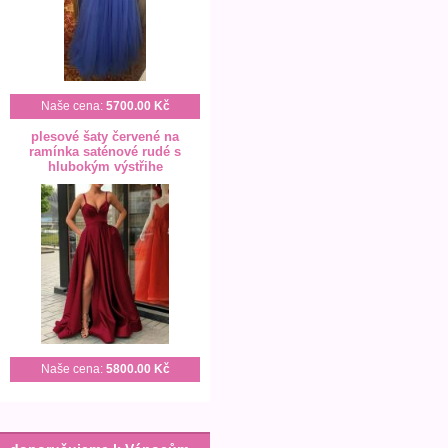
Naše cena:
5700.00 Kč
plesové šaty červené na
ramínka saténové rudé s
hlubokým výstřihe
Naše cena:
5800.00 Kč