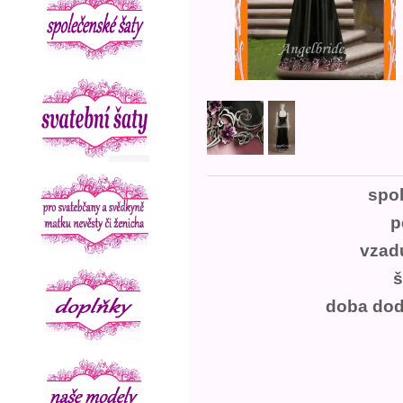
spo
p
vzad
š
doba dod