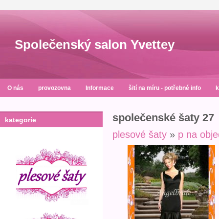
Společenský salon Yvettey
O nás
provozovna
Informace
šití na míru - potřebné info
k
společenské šaty 27
kategorie
plesové šaty
»
p na obj