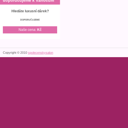
doporučujeme k Vánocům
Hledáte luxusní dárek?
DOPORUČUJEME
Naše cena:
Kč
Copyright © 2010
spolecenskysalon