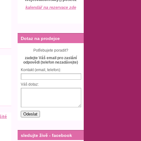
kalendář na rezervace zde
Dotaz na prodejce
Potřebujete poradit?
zadejte Váš email pro zaslání
odpovědi (telefon nezadávejte)
Kontakt (email, telefon):
Váš dotaz:
šité
sledujte živě - facebook