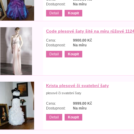
Dostupnost:
Na míru
Detail
Koupit
Code plesové šaty šité na míru růžové 112
Cena:
9900.00
Kč
Dostupnost:
Na míru
Detail
Koupit
Krista plesové či svatební šaty
plesové či svatební šaty
Cena:
9999.00
Kč
Dostupnost:
Na míru
Detail
Koupit