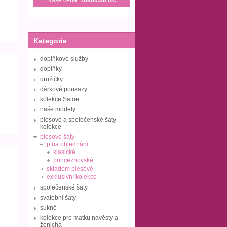
Naše cena:
10800.00 Kč
Kategorie
doplňkové služby
doplňky
družičky
dárkové poukazy
kolekce Satoe
naše modely
plesové a společenské šaty
kolekce
plesové šaty
p na objednání
klasické
princeznovské
skladem plesové
exklusivní kolekce
společenské šaty
svatební šaty
sukně
kolekce pro matku navěsty a
ženicha