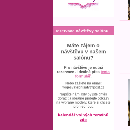
rezervace návštěvy salónu
Máte zájem o
návštěvu v našem
salónu?
Pro návštěvu je nutná
rezervace - ideálně přes
tento
formulář
.
Nebo zašlete na email:
tvojesvatebnisaty@post.cz
Napište nám, kdy by jste chtěli
dorazit a ideálně přidejte odkazy
na vybrané modely, které si chcete
prohlédnout.
kalendář volných termínů
zde