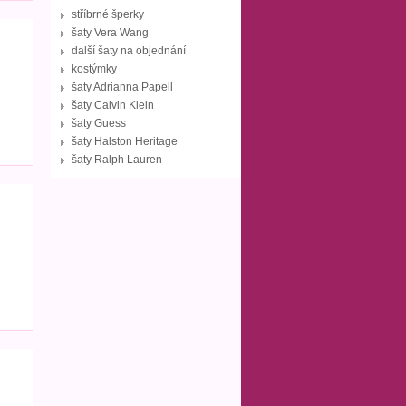
stříbrné šperky
šaty Vera Wang
další šaty na objednání
kostýmky
šaty Adrianna Papell
šaty Calvin Klein
šaty Guess
šaty Halston Heritage
šaty Ralph Lauren