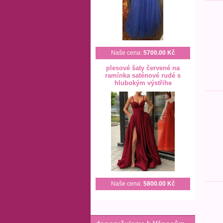
Naše cena:
5700.00 Kč
plesové šaty červené na
ramínka saténové rudé s
hlubokým výstřihe
Naše cena:
5800.00 Kč