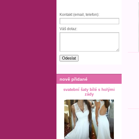
Kontakt (email, telefon):
Váš dotaz:
nově přidané
svatební šaty bílé s holými
zády