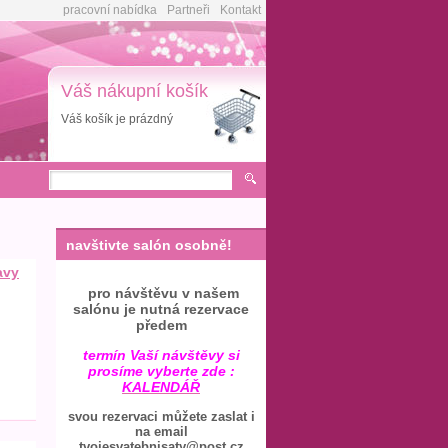
pracovní nabídka
Partneři
Kontakt
Váš nákupní košík
Váš košík je prázdný
navštivte salón osobně!
avy
pro návštěvu v našem
salónu je nutná rezervace
předem
termín Vaší návštěvy si
prosíme vyberte zde :
KALENDÁŘ
svou rezervaci můžete zaslat i
na email
tvojesvatebnisaty@post.cz