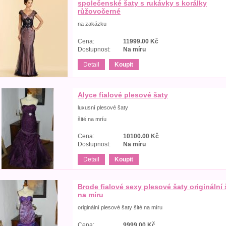
společenské šaty s rukávky s korálky
růžovočerné
na zakázku
Cena:
11999.00
Kč
Dostupnost:
Na míru
Detail
Koupit
Alyce fialové plesové šaty
luxusní plesové šaty
šité na mríu
Cena:
10100.00
Kč
Dostupnost:
Na míru
Detail
Koupit
Brode fialové sexy plesové šaty originální 
na míru
originální plesové šaty šité na míru
Cena:
9999.00
Kč