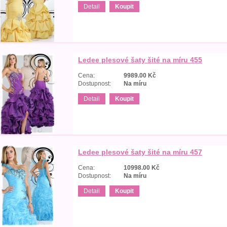
Detail
Koupit
Ledee plesové šaty šité na míru 455
Cena:
9989.00
Kč
Dostupnost:
Na míru
Detail
Koupit
Ledee plesové šaty šité na míru 457
Cena:
10998.00
Kč
Dostupnost:
Na míru
Detail
Koupit