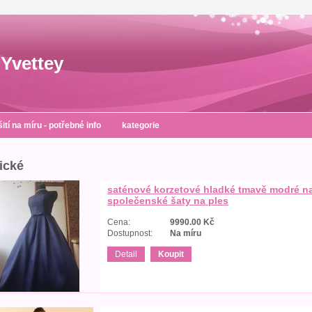
Yvettey
šití na míru - potřebné info
kategorie
ické
saténové korzetové hladké tmavě modré n
společenské šaty na ples
Cena:
9990.00
Kč
Dostupnost:
Na míru
Detail
Koupit