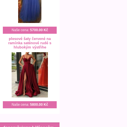
Naše cena:
5700.00 Kč
plesové šaty červené na
ramínka saténové rudé s
hlubokým výstřihe
Naše cena:
5800.00 Kč