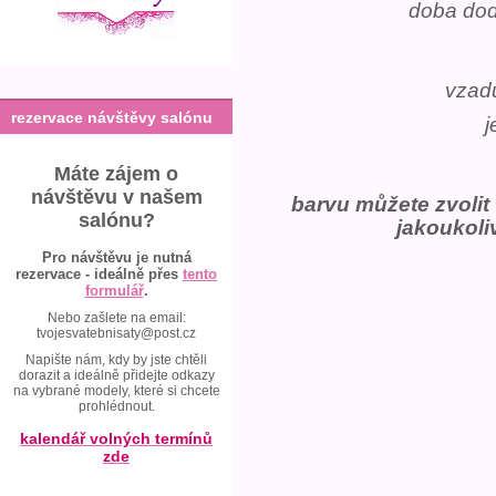
doba dod
vzad
rezervace návštěvy salónu
j
Máte zájem o
návštěvu v našem
barvu můžete zvolit
salónu?
jakoukoli
Pro návštěvu je nutná
rezervace - ideálně přes
tento
formulář
.
Nebo zašlete na email:
tvojesvatebnisaty@post.cz
Napište nám, kdy by jste chtěli
dorazit a ideálně přidejte odkazy
na vybrané modely, které si chcete
prohlédnout.
kalendář volných termínů
zde