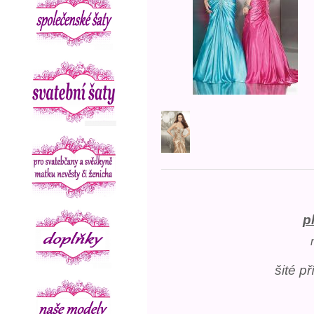
p
šité p