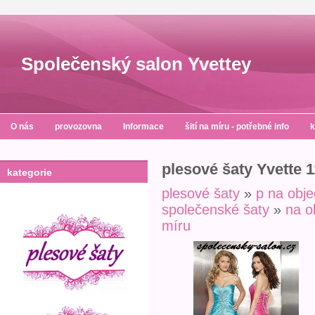
Společenský salon Yvettey
O nás
provozovna
Informace
šití na míru - potřebné info
k
plesové šaty Yvette 
kategorie
plesové šaty
»
p na obj
společenské šaty
»
na o
míru