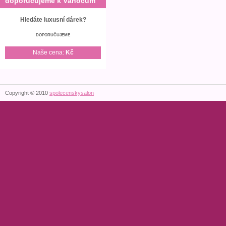
doporučujeme k Vánocům
Hledáte luxusní dárek?
DOPORUČUJEME
Naše cena:
Kč
Copyright © 2010
spolecenskysalon