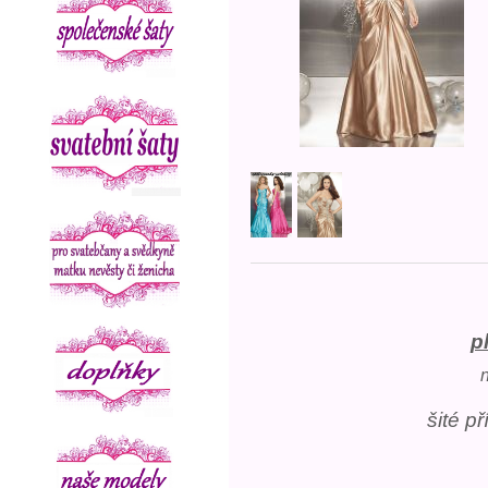
p
šité p