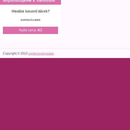
doporučujeme k Vánocům
Hledáte luxusní dárek?
DOPORUČUJEME
Naše cena:
Kč
Copyright © 2010
spolecenskysalon