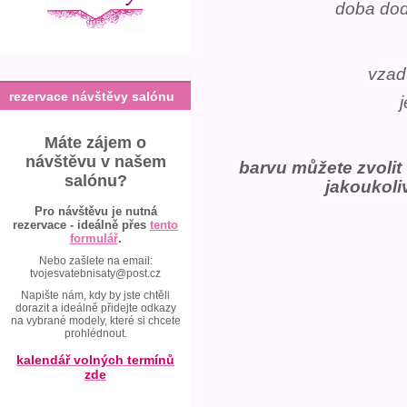
doba dod
vzad
rezervace návštěvy salónu
j
Máte zájem o
návštěvu v našem
barvu můžete zvolit
salónu?
jakoukoli
Pro návštěvu je nutná
rezervace - ideálně přes
tento
formulář
.
Nebo zašlete na email:
tvojesvatebnisaty@post.cz
Napište nám, kdy by jste chtěli
dorazit a ideálně přidejte odkazy
na vybrané modely, které si chcete
prohlédnout.
kalendář volných termínů
zde