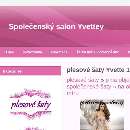
Společenský salon Yvettey
O nás
provozovna
Informace
šití na míru - potřebné info
k
plesové šaty Yvette 
kategorie
plesové šaty
»
p na obj
společenské šaty
»
na o
míru