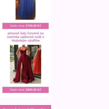
Naše cena:
5700.00 Kč
plesové šaty červené na
ramínka saténové rudé s
hlubokým výstřihe
Naše cena:
5800.00 Kč