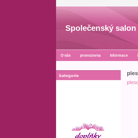
Společenský salon 
O nás
provozovna
Informace
ples
kategorie
ples