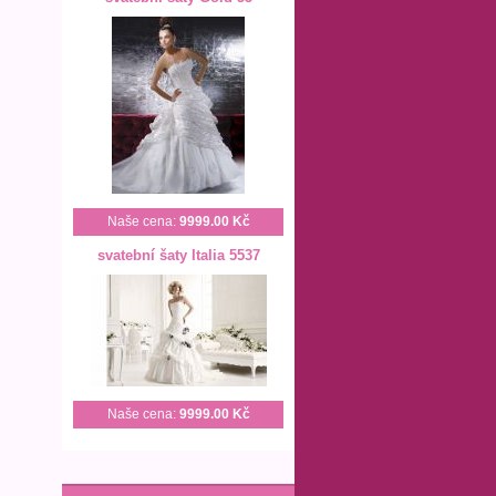
Naše cena:
9999.00 Kč
svatební šaty Italia 5537
Naše cena:
9999.00 Kč