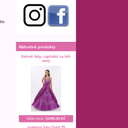
dle
Náhodné produkty
fialové šaty, zapínání za krk-
sexy
Naše cena:
10490.00 Kč
svatební šaty Gold 55