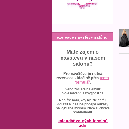
rezervace návštěvy salónu
Máte zájem o
návštěvu v našem
salónu?
Pro návštěvu je nutná
rezervace - ideálně přes
tento
formulář
.
Nebo zašlete na email:
tvojesvatebnisaty@post.cz
Napište nám, kdy by jste chtěli
dorazit a ideálně přidejte odkazy
na vybrané modely, které si chcete
prohlédnout.
kalendář volných termínů
zde