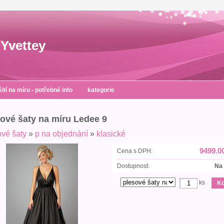
Yvettey
šití na míru - potřebné info
kategorie
ové šaty na míru Ledee 9
ové šaty
»
p na objednání
»
klasické
9499.0
Cena s DPH:
Dostupnost:
Na
ks