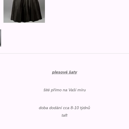
plesové šaty
šité přímo na Vaší míru
doba dodání cca 8-10 týdnů
taft