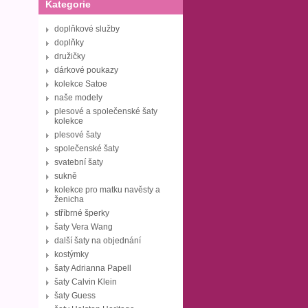
Kategorie
doplňkové služby
doplňky
družičky
dárkové poukazy
kolekce Satoe
naše modely
plesové a společenské šaty
kolekce
plesové šaty
společenské šaty
svatební šaty
sukně
kolekce pro matku navěsty a
ženicha
stříbrné šperky
šaty Vera Wang
další šaty na objednání
kostýmky
šaty Adrianna Papell
šaty Calvin Klein
šaty Guess