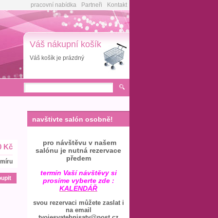
pracovní nabídka
Partneři
Kontakt
Váš nákupní košík
Váš košík je prázdný
navštivte salón osobně!
pro návštěvu v našem
0 Kč
salónu je nutná rezervace
předem
 míru
termín Vaší návštěvy si
prosíme vyberte zde :
KALENDÁŘ
svou rezervaci můžete zaslat i
na email
tvojesvatebnisaty@post.cz