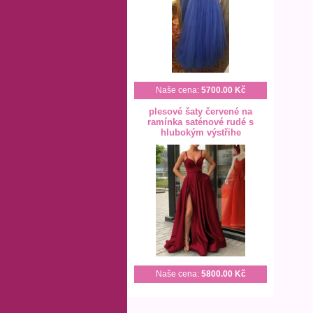
Naše cena:
5700.00 Kč
plesové šaty červené na
ramínka saténové rudé s
hlubokým výstřihe
Naše cena:
5800.00 Kč