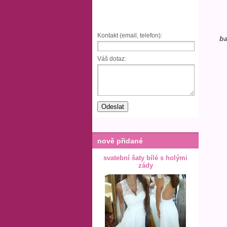
Kontakt (email, telefon):
ba
Váš dotaz:
nově přidané
svatební šaty bílé s holými
zády