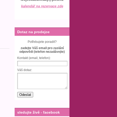
kalendář na rezervace zde
Dotaz na prodejce
Potřebujete poradit?
zadejte Váš email pro zaslání
odpovědi (telefon nezadávejte)
Kontakt (email, telefon):
Váš dotaz:
sledujte živě - facebook