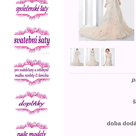
p
š
doba dodán