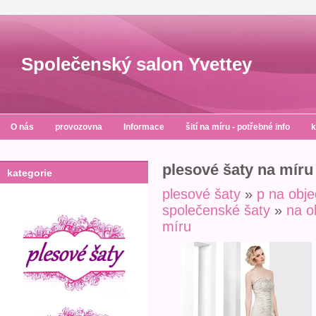
Společenský salon Yvettey
O nás
provozovna
Informace
šití na míru - potřebné info
k
plesové šaty na míru
kategorie
plesové šaty
»
p na obj
společenské šaty
»
na o
míru