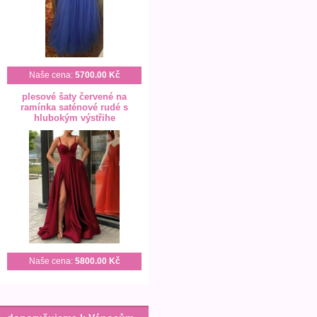
Naše cena:
5700.00 Kč
plesové šaty červené na
ramínka saténové rudé s
hlubokým výstřihe
Naše cena:
5800.00 Kč