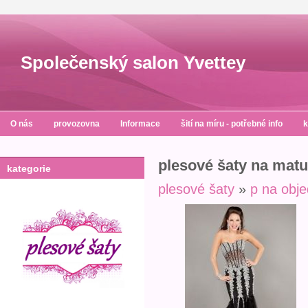
Společenský salon Yvettey
O nás
provozovna
Informace
šití na míru - potřebné info
k
plesové šaty na matur
kategorie
plesové šaty
»
p na obj