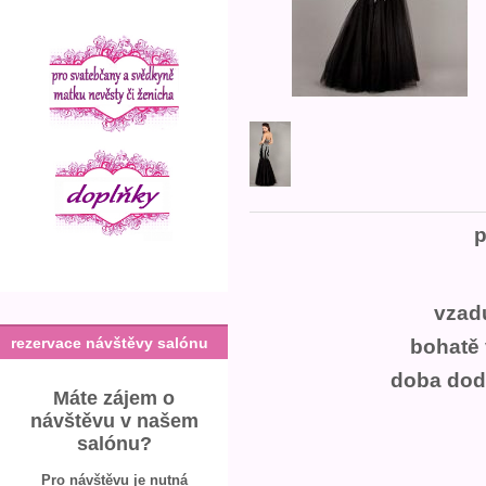
pl
vzad
rezervace návštěvy salónu
bohatě 
doba dodá
Máte zájem o
návštěvu v našem
salónu?
Pro návštěvu je nutná