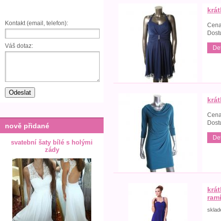
krá
Kontakt (email, telefon):
Cena
Dost
Váš dotaz:
Det
krá
Cena
Dost
nově přidané
Det
svatební šaty bílé s holými
zády
krá
ram
skla