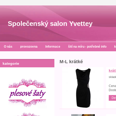
Společenský salon Yvettey
O nás
provozovna
Informace
šití na míru - potřebné info
k
M-L krátké
kategorie
krát
skla
Cena
Dost
Det