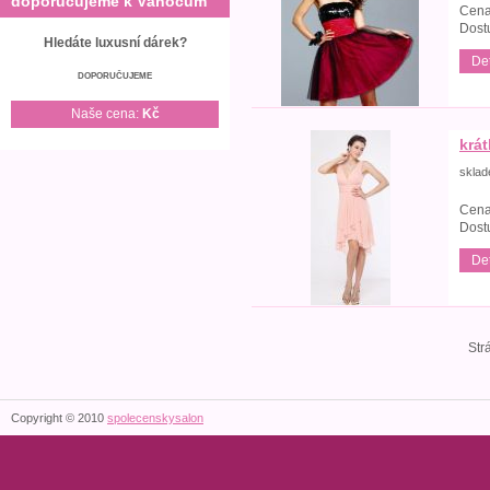
doporučujeme k Vánocům
Cena
Dost
Hledáte luxusní dárek?
Det
DOPORUČUJEME
Naše cena:
Kč
krá
skla
Cena
Dost
Det
Str
Copyright © 2010
spolecenskysalon