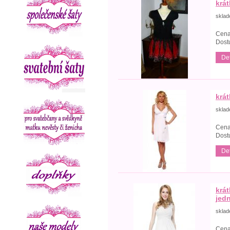
krá
skla
Cena
Dost
Det
krát
skla
Cena
Dost
Det
krát
jed
skla
Cena