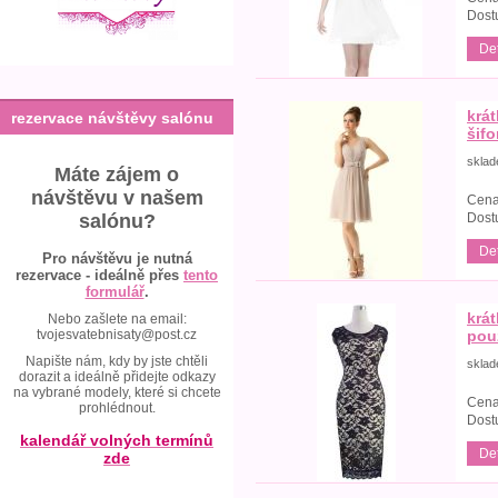
Dost
Det
krá
rezervace návštěvy salónu
šif
skla
Máte zájem o
návštěvu v našem
Cena
Dost
salónu?
Det
Pro návštěvu je nutná
rezervace - ideálně přes
tento
formulář
.
krá
Nebo zašlete na email:
tvojesvatebnisaty@post.cz
pou
Napište nám, kdy by jste chtěli
skla
dorazit a ideálně přidejte odkazy
na vybrané modely, které si chcete
Cena
prohlédnout.
Dost
kalendář volných termínů
Det
zde