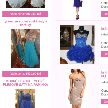
Cena
Dost
Det
Naše cena:
9900.00 Kč
tyrkysové společenské šaty s
korálky
krá
skla
Cena
Dost
Det
krá
Naše cena:
5400.00 Kč
M,L
MODRÉ HLADKÉ TYLOVÉ
skla
PLESOVÉ ŠATY NA RAMÍNKA
Cena
Dost
Det