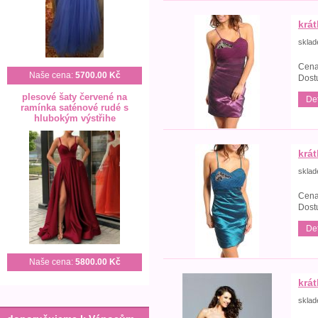
krá
skla
Cena
Naše cena:
5700.00 Kč
Dost
plesové šaty červené na
Det
ramínka saténové rudé s
hlubokým výstřihe
krá
skla
Cena
Dost
Det
Naše cena:
5800.00 Kč
krá
skla