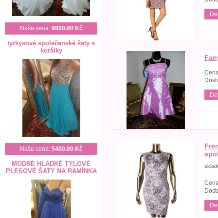
Det
Naše cena:
9900.00 Kč
tyrkysové společenské šaty s
korálky
Fan
Cena
Dost
Det
Fre
Naše cena:
5400.00 Kč
spo
MODRÉ HLADKÉ TYLOVÉ
skla
PLESOVÉ ŠATY NA RAMÍNKA
Cena
Dost
Det