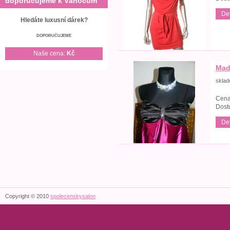
doporučujeme k Vánocům
Det
Hledáte luxusní dárek?
DOPORUČUJEME
Naše cena:
Kč
Mad
skla
Cena
Dost
Det
Copyright © 2010
spolecenskysalon