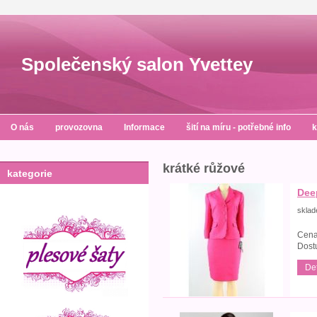
Společenský salon Yvettey
O nás
provozovna
Informace
šití na míru - potřebné info
k
krátké růžové
kategorie
Dee
skla
Cena
Dost
Det