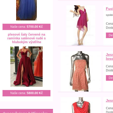
Fuc
spole
Cena
Naše cena:
5700.00 Kč
Dost
plesové šaty červené na
Det
ramínka saténové rudé s
hlubokým výstřihe
Jes
los
Cena
Dost
Det
Naše cena:
5800.00 Kč
Jes
Cena
Dost