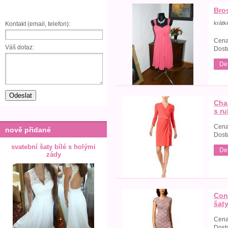
Bro
krátk
Kontakt (email, telefon):
Cena
Váš dotaz:
Dost
Det
Cha
s r
Cena
nově přidané
Dost
svatební šaty bílé s holými
Det
zády
Con
šat
Cena
Dost