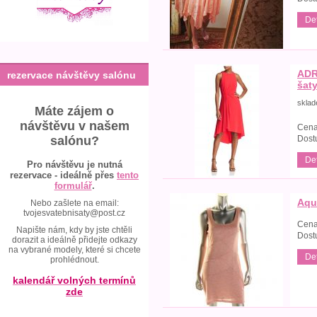
Det
ADR
rezervace návštěvy salónu
šat
skla
Máte zájem o
návštěvu v našem
Cena
Dost
salónu?
Det
Pro návštěvu je nutná
rezervace - ideálně přes
tento
formulář
.
Aqu
Nebo zašlete na email:
tvojesvatebnisaty@post.cz
Cena
Napište nám, kdy by jste chtěli
Dost
dorazit a ideálně přidejte odkazy
na vybrané modely, které si chcete
Det
prohlédnout.
kalendář volných termínů
zde