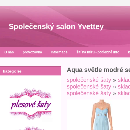
Společenský salon Yvettey
O nás
provozovna
Informace
šití na míru - potřebné info
k
Aqua světle modré s
kategorie
společenské šaty
»
skl
společenské šaty
»
skl
společenské šaty
»
skl