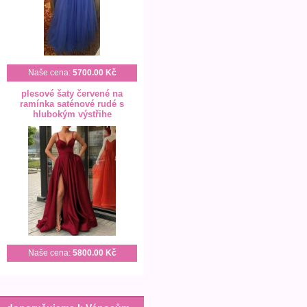
Naše cena:
5700.00 Kč
plesové šaty červené na
ramínka saténové rudé s
hlubokým výstřihe
Naše cena:
5800.00 Kč