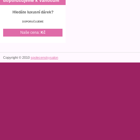
doporučujeme k Vánocům
Hledáte luxusní dárek?
DOPORUČUJEME
Naše cena:
Kč
Copyright © 2010
spolecenskysalon