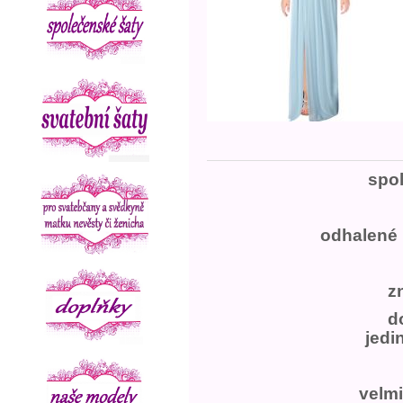
spo
odhalené 
z
d
jedi
velm