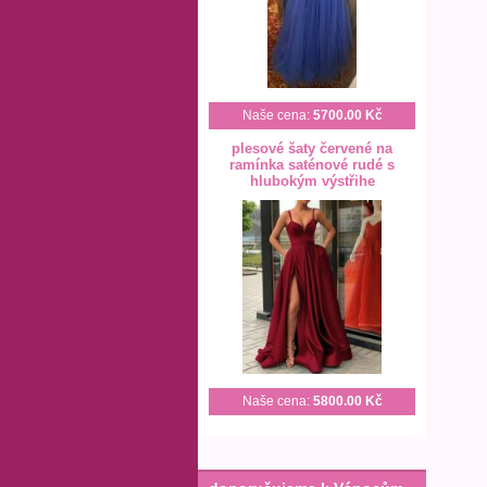
Naše cena:
5700.00 Kč
plesové šaty červené na
ramínka saténové rudé s
hlubokým výstřihe
Naše cena:
5800.00 Kč