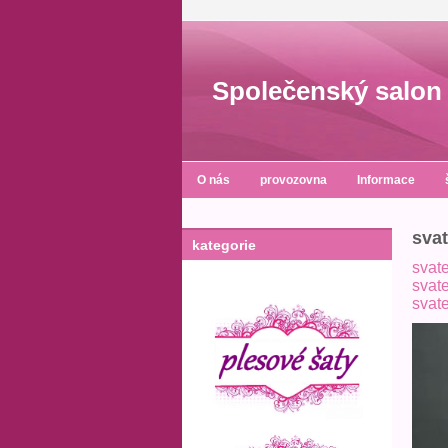
Společenský salon 
O nás
provozovna
Informace
svat
kategorie
svate
svate
svate