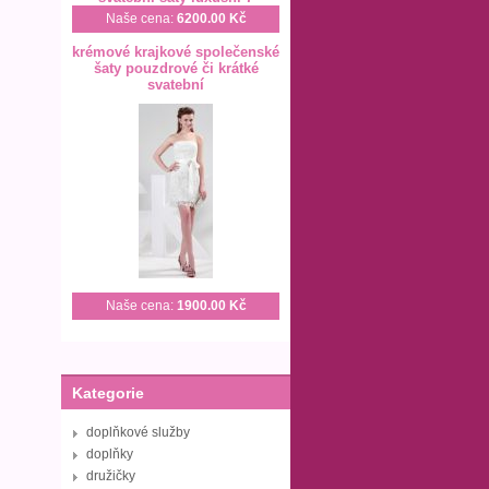
Naše cena:
6200.00 Kč
krémové krajkové společenské
šaty pouzdrové či krátké
svatební
Naše cena:
1900.00 Kč
Kategorie
doplňkové služby
doplňky
družičky