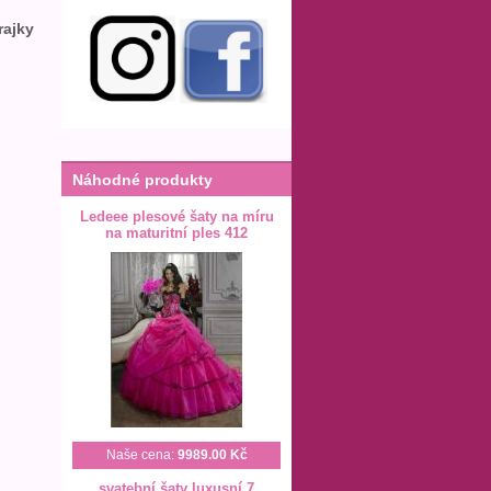
rajky
Náhodné produkty
Ledeee plesové šaty na míru
na maturitní ples 412
Naše cena:
9989.00 Kč
svatební šaty luxusní 7