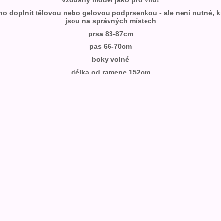
vzdušný model jako pro vílu!
o doplnit tělovou nebo gelovou podprsenkou - ale není nutné, k
jsou na správných místech
prsa 83-87cm
pas 66-70cm
boky volné
délka od ramene 152cm