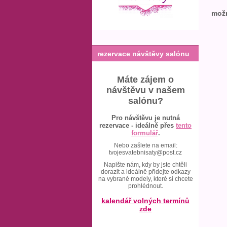
možn
rezervace návštěvy salónu
Máte zájem o
návštěvu v našem
salónu?
Pro návštěvu je nutná
rezervace - ideálně přes
tento
formulář
.
Nebo zašlete na email:
tvojesvatebnisaty@post.cz
Napište nám, kdy by jste chtěli
dorazit a ideálně přidejte odkazy
na vybrané modely, které si chcete
prohlédnout.
kalendář volných termínů
zde