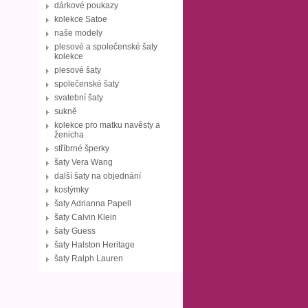
dárkové poukazy
kolekce Satoe
naše modely
plesové a společenské šaty
kolekce
plesové šaty
společenské šaty
svatební šaty
sukně
kolekce pro matku navěsty a
ženicha
stříbrné šperky
šaty Vera Wang
další šaty na objednání
kostýmky
šaty Adrianna Papell
šaty Calvin Klein
šaty Guess
šaty Halston Heritage
šaty Ralph Lauren