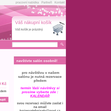
pracovní nabídka
Partneři
Kontakt
Váš nákupní košík
Váš košík je prázdný
u
navštivte salón osobně!
pro návštěvu v našem
salónu je nutná rezervace
předem
0 Kč
termín Vaší návštěvy si
adem
prosíme vyberte zde :
KALENDÁŘ
svou rezervaci můžete zaslat i
na email
tvojesvatebnisaty@post.cz