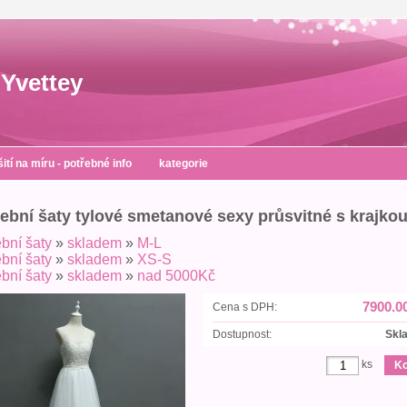
Yvettey
šití na míru - potřebné info
kategorie
ební šaty tylové smetanové sexy průsvitné s krajko
bní šaty
»
skladem
»
M-L
bní šaty
»
skladem
»
XS-S
bní šaty
»
skladem
»
nad 5000Kč
7900.0
Cena s DPH:
Dostupnost:
Skl
ks