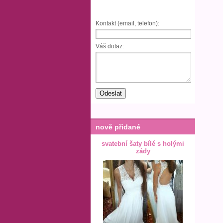
Kontakt (email, telefon):
Váš dotaz:
nově přidané
svatební šaty bílé s holými
zády