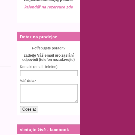
kalendář na rezervace zde
Dotaz na prodejce
Potřebujete poradit?
zadejte Váš email pro zaslání
odpovědi (telefon nezadávejte)
Kontakt (email, telefon):
Váš dotaz:
sledujte živě - facebook