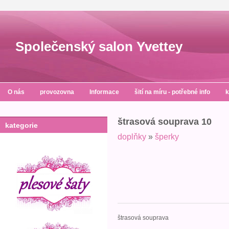
Společenský salon Yvettey
O nás
provozovna
Informace
šití na míru - potřebné info
k
štrasová souprava 10
kategorie
doplňky
»
šperky
štrasová souprava