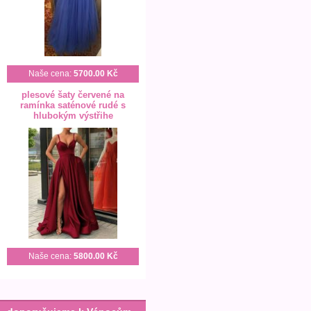
Naše cena:
5700.00 Kč
plesové šaty červené na
ramínka saténové rudé s
hlubokým výstřihe
Naše cena:
5800.00 Kč