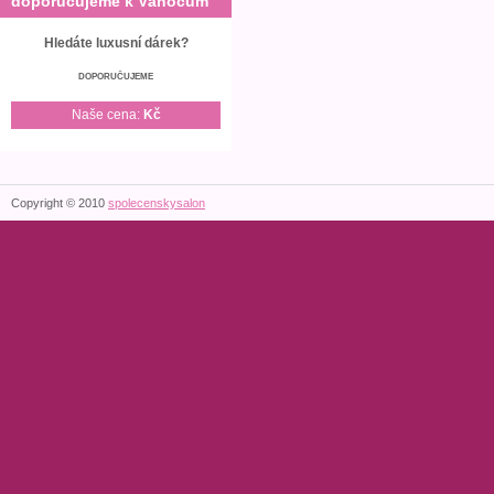
doporučujeme k Vánocům
Hledáte luxusní dárek?
DOPORUČUJEME
Naše cena:
Kč
Copyright © 2010
spolecenskysalon