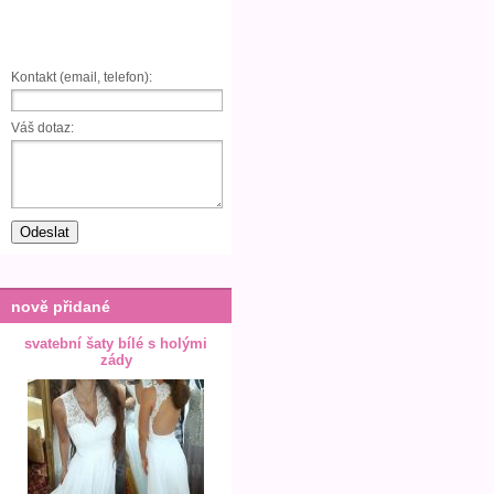
Kontakt (email, telefon):
Váš dotaz:
nově přidané
svatební šaty bílé s holými
zády