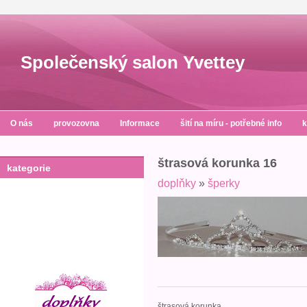
Společenský salon Yvettey
O nás
provozovna
Informace
šití na míru - potřebné info
k
štrasová korunka 16
kategorie
doplňky
»
šperky
štrasová korunka