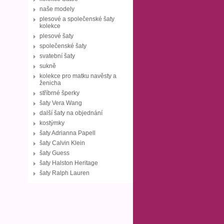
naše modely
plesové a společenské šaty
kolekce
plesové šaty
společenské šaty
svatební šaty
sukně
kolekce pro matku navěsty a
ženicha
stříbrné šperky
šaty Vera Wang
další šaty na objednání
kostýmky
šaty Adrianna Papell
šaty Calvin Klein
šaty Guess
šaty Halston Heritage
šaty Ralph Lauren