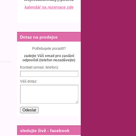
kalendář na rezervace zde
Dotaz na prodejce
Potřebujete poradit?
zadejte Váš email pro zaslání
odpovědi (telefon nezadávejte)
Kontakt (email, telefon):
Váš dotaz:
sledujte živě - facebook