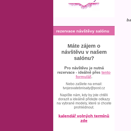
ba
rezervace návštěvy salónu
Máte zájem o
návštěvu v našem
salónu?
Pro návštěvu je nutná
rezervace - ideálně přes
tento
formulář
.
Nebo zašlete na email:
tvojesvatebnisaty@post.cz
Napište nám, kdy by jste chtěli
dorazit a ideálně přidejte odkazy
na vybrané modely, které si chcete
prohlédnout.
kalendář volných termínů
zde