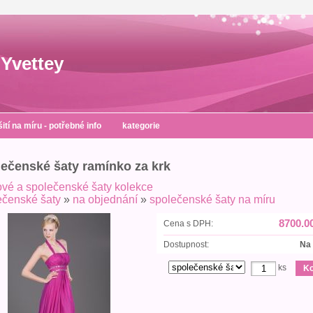
Yvettey
šití na míru - potřebné info
kategorie
lečenské šaty ramínko za krk
ové a společenské šaty kolekce
ečenské šaty
»
na objednání
»
společenské šaty na míru
8700.0
Cena s DPH:
Dostupnost:
Na
ks