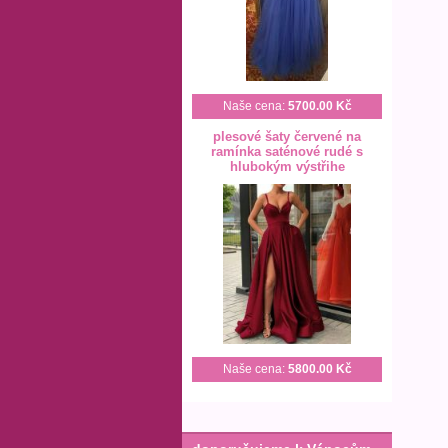
Naše cena:
5700.00 Kč
plesové šaty červené na
ramínka saténové rudé s
hlubokým výstřihe
Naše cena:
5800.00 Kč