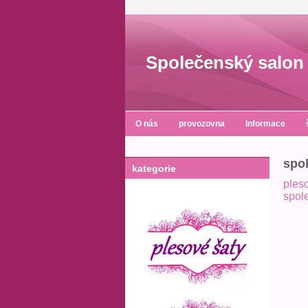
Společenský salon 
O nás
provozovna
Informace
spo
kategorie
ples
spol