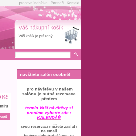
pracovní nabídka
Partneři
Kontakt
Váš nákupní košík
Váš košík je prázdný
navštivte salón osobně!
pro návštěvu v našem
salónu je nutná rezervace
0 Kč
předem
 míru
termín Vaší návštěvy si
prosíme vyberte zde :
KALENDÁŘ
svou rezervaci můžete zaslat i
na email
tvojesvatebnisaty@post.cz