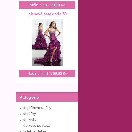
Naše cena:
999.00 Kč
plesové šaty darla 50
Naše cena:
10799.00 Kč
Kategorie
doplňkové služby
doplňky
družičky
dárkové poukazy
kolekce Satoe