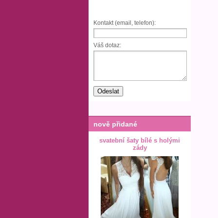
Kontakt (email, telefon):
Váš dotaz:
nově přidané
svatební šaty bílé s holými
zády