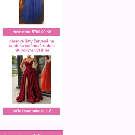
Naše cena:
5700.00 Kč
plesové šaty červené na
ramínka saténové rudé s
hlubokým výstřihe
Naše cena:
5800.00 Kč