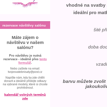
vhodné na svatby a
ideální pro ma
rezervace návštěvy salónu
šité p
Máte zájem o
návštěvu v našem
doba dod
salónu?
Pro návštěvu je nutná
rezervace - ideálně přes
tento
formulář
.
vzad
Nebo zašlete na email:
tvojesvatebnisaty@post.cz
Napište nám, kdy by jste chtěli
barvu můžete zvolit
dorazit a ideálně přidejte odkazy
na vybrané modely, které si chcete
jakoukoli
prohlédnout.
kalendář volných termínů
zde