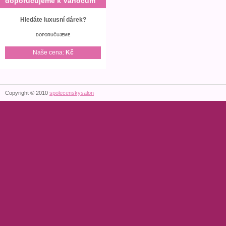
doporučujeme k Vánocům
Hledáte luxusní dárek?
DOPORUČUJEME
Naše cena:
Kč
Copyright © 2010
spolecenskysalon