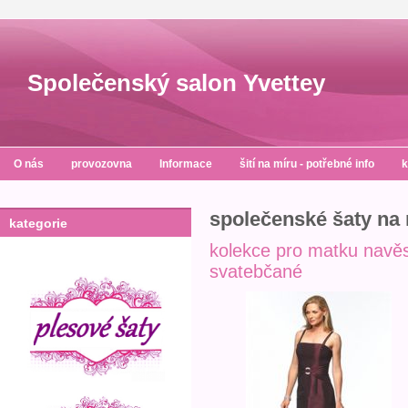
Společenský salon Yvettey
O nás
provozovna
Informace
šití na míru - potřebné info
k
společenské šaty na 
kategorie
kolekce pro matku navěs
svatebčané