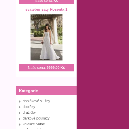
Naše cena:
Kč
svatební šaty Rosenta 1
Naše cena:
9999.00 Kč
Kategorie
doplňkové služby
doplňky
družičky
dárkové poukazy
kolekce Satoe