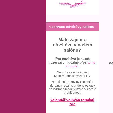
rezervace návštěvy salónu
Máte zájem o
návštěvu v našem
salónu?
Pro návštěvu je nutná
rezervace - ideálně přes
tento
ba
formulář
.
Nebo zašlete na email:
tvojesvatebnisaty@post.cz
Napište nám, kdy by jste chtěli
dorazit a ideálně přidejte odkazy
na vybrané modely, které si chcete
prohlédnout.
kalendář volných termínů
zde