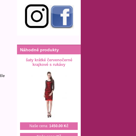
Náhodné produkty
šaty krátké červenočerné
krajkové s rukávy
dle
Naše cena:
1450.00 Kč