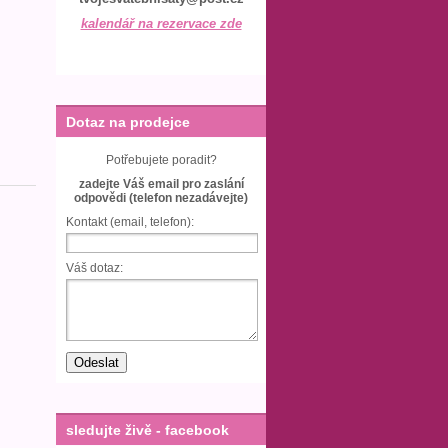
kalendář na rezervace zde
Dotaz na prodejce
Potřebujete poradit?
zadejte Váš email pro zaslání
odpovědi (telefon nezadávejte)
Kontakt (email, telefon):
Váš dotaz:
sledujte živě - facebook