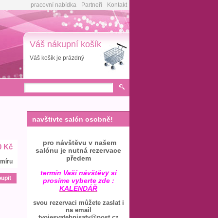
pracovní nabídka
Partneři
Kontakt
Váš nákupní košík
Váš košík je prázdný
navštivte salón osobně!
pro návštěvu v našem
0 Kč
salónu je nutná rezervace
předem
 míru
termín Vaší návštěvy si
prosíme vyberte zde :
KALENDÁŘ
svou rezervaci můžete zaslat i
na email
tvojesvatebnisaty@post.cz