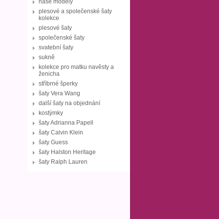
naše modely
plesové a společenské šaty
kolekce
plesové šaty
společenské šaty
svatební šaty
sukně
kolekce pro matku navěsty a
ženicha
stříbrné šperky
šaty Vera Wang
další šaty na objednání
kostýmky
šaty Adrianna Papell
šaty Calvin Klein
šaty Guess
šaty Halston Heritage
šaty Ralph Lauren