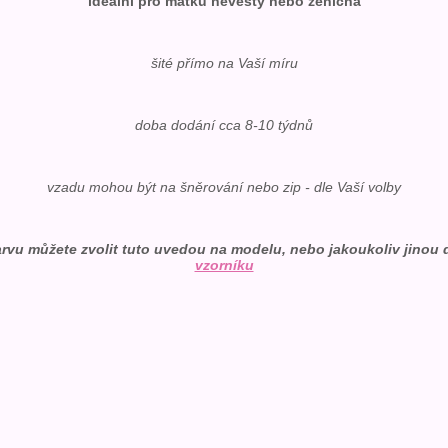
ideální pro matku nevěsty nebo ženicha
šité přímo na Vaší míru
doba dodání cca 8-10 týdnů
vzadu mohou být na šněrování nebo zip - dle Vaší volby
rvu můžete zvolit tuto uvedou na modelu, nebo jakoukoliv jinou 
vzorníku