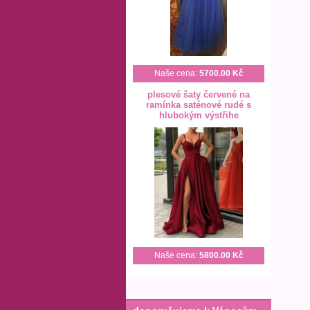
Naše cena:
5700.00 Kč
plesové šaty červené na
ramínka saténové rudé s
hlubokým výstřihe
Naše cena:
5800.00 Kč