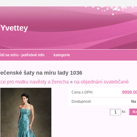
Yvettey
šití na míru - potřebné info
kategorie
ečenské šaty na míru lady 1036
kce pro matku navěsty a ženicha
»
na objednání svatebčané
9999.0
Cena s DPH:
Dostupnost:
Na
ks