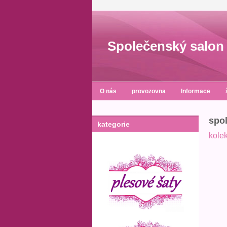
Společenský salon 
O nás
provozovna
Informace
spol
kategorie
kole