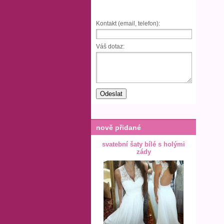
Kontakt (email, telefon):
Váš dotaz:
nově přidané
svatební šaty bílé s holými
zády