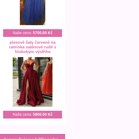
Naše cena:
5700.00 Kč
plesové šaty červené na
ramínka saténové rudé s
hlubokým výstřihe
Naše cena:
5800.00 Kč