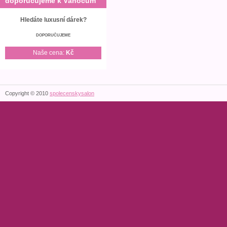
doporučujeme k Vánocům
Hledáte luxusní dárek?
DOPORUČUJEME
Naše cena:
Kč
Copyright © 2010
spolecenskysalon