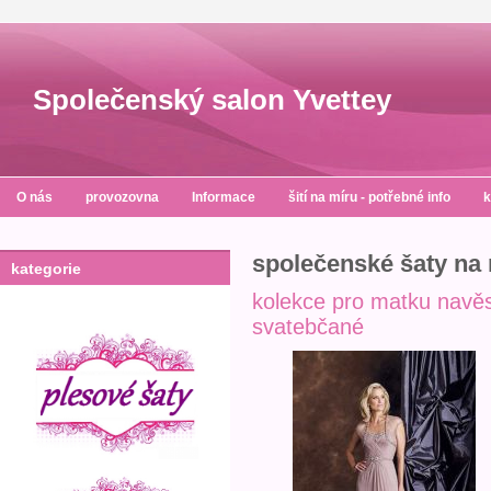
Společenský salon Yvettey
O nás
provozovna
Informace
šití na míru - potřebné info
k
společenské šaty na 
kategorie
kolekce pro matku navěs
svatebčané