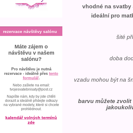
vhodné na svatby a
ideální pro ma
rezervace návštěvy salónu
šité p
Máte zájem o
návštěvu v našem
doba dod
salónu?
Pro návštěvu je nutná
rezervace - ideálně přes
tento
formulář
.
vzadu mohou být na šně
Nebo zašlete na email:
tvojesvatebnisaty@post.cz
Napište nám, kdy by jste chtěli
barvu můžete zvolit
dorazit a ideálně přidejte odkazy
na vybrané modely, které si chcete
jakoukoli
prohlédnout.
kalendář volných termínů
zde