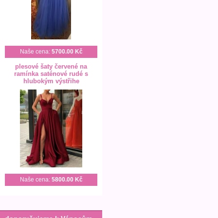
Naše cena:
5700.00 Kč
plesové šaty červené na
ramínka saténové rudé s
hlubokým výstřihe
Naše cena:
5800.00 Kč