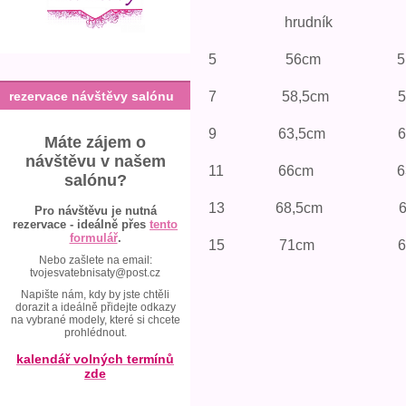
hrudník pa
5 56cm 51
rezervace návštěvy salónu
7 58,5cm 56
9 63,5cm 61
Máte zájem o
návštěvu v našem
11 66cm 63,
salónu?
13 68,5cm 66
Pro návštěvu je nutná
rezervace - ideálně přes
tento
formulář
.
15 71cm 68,5
Nebo zašlete na email:
tvojesvatebnisaty@post.cz
Napište nám, kdy by jste chtěli
dorazit a ideálně přidejte odkazy
na vybrané modely, které si chcete
prohlédnout.
kalendář volných termínů
zde