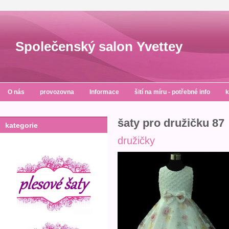
Společenský salon Yvettey
O nás
provozovna
Informace
šití na míru - potřebné info
k
šaty pro družičku 87
kategorie
družičky