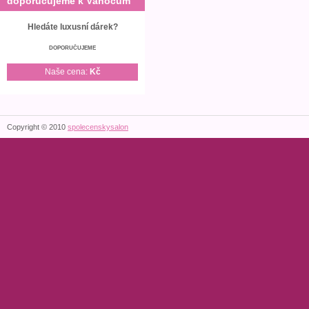
doporučujeme k Vánocům
Hledáte luxusní dárek?
DOPORUČUJEME
Naše cena:
Kč
Copyright © 2010
spolecenskysalon