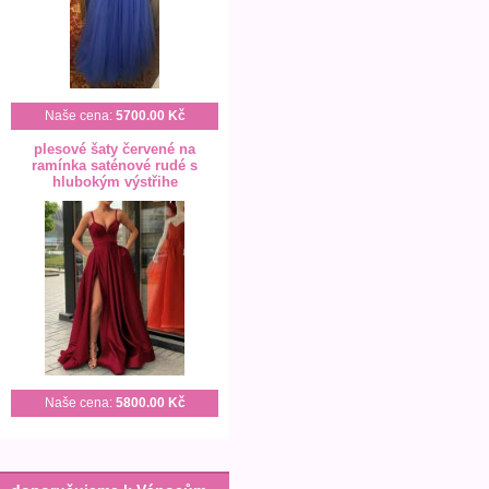
Naše cena:
5700.00 Kč
plesové šaty červené na
ramínka saténové rudé s
hlubokým výstřihe
Naše cena:
5800.00 Kč