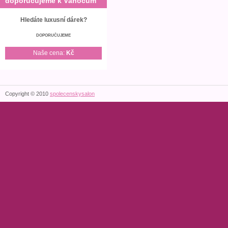
doporučujeme k Vánocům
Hledáte luxusní dárek?
DOPORUČUJEME
Naše cena:
Kč
Copyright © 2010
spolecenskysalon