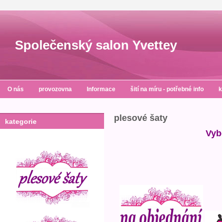
Společenský salon Yvettey
O nás
provozovna
Informace
šití na míru - potřebné info
k
plesové šaty
kategorie
Vyb