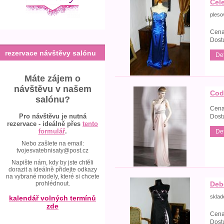
Cel
pleso
Cena
Dost
rezervace návštěvy salónu
Det
Máte zájem o
návštěvu v našem
Cod
salónu?
Cena
Pro návštěvu je nutná
Dost
rezervace - ideálně přes
tento
formulář
.
Det
Nebo zašlete na email:
tvojesvatebnisaty@post.cz
Napište nám, kdy by jste chtěli
dorazit a ideálně přidejte odkazy
na vybrané modely, které si chcete
prohlédnout.
Deb
skla
kalendář volných termínů
zde
Cena
Dost