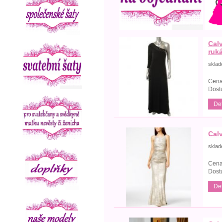
Cal
ruk
skla
Cena
Dost
Det
Calv
skla
Cena
Dost
Det