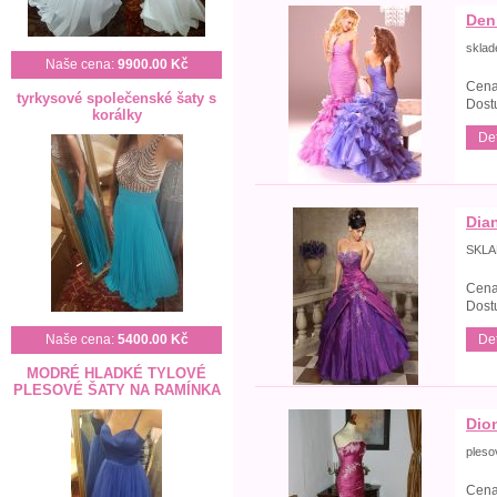
Denn
skla
Naše cena:
9900.00 Kč
Cena
tyrkysové společenské šaty s
Dost
korálky
Det
Dia
SKL
Cena
Dost
Det
Naše cena:
5400.00 Kč
MODRÉ HLADKÉ TYLOVÉ
PLESOVÉ ŠATY NA RAMÍNKA
Dio
pleso
Cena