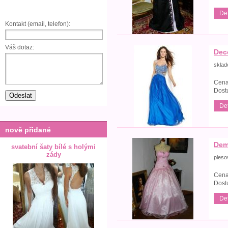
Det
Kontakt (email, telefon):
Váš dotaz:
Dec
skla
Cena
Dost
Det
nově přidané
Dem
svatební šaty bílé s holými
zády
pleso
Cena
Dost
Det