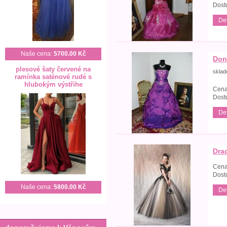
Dost
Det
Naše cena:
5700.00 Kč
Don
plesové šaty červené na
skla
ramínka saténové rudé s
hlubokým výstřihe
Cena
Dost
Det
Drac
Cena
Dost
Naše cena:
5800.00 Kč
Det