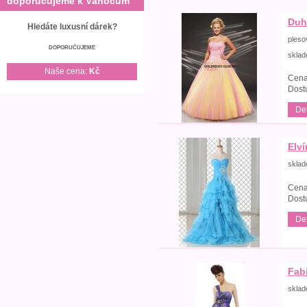
doporučujeme k Vánocům
Duh
Hledáte luxusní dárek?
pleso
DOPORUČUJEME
skla
Naše cena:
Kč
Cena
Dost
Det
Elv
skla
Cena
Dost
Det
Fab
skla