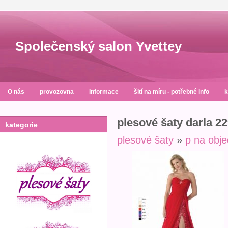
Společenský salon Yvettey
O nás
provozovna
Informace
šití na míru - potřebné info
k
plesové šaty darla 2
kategorie
plesové šaty
»
p na obj