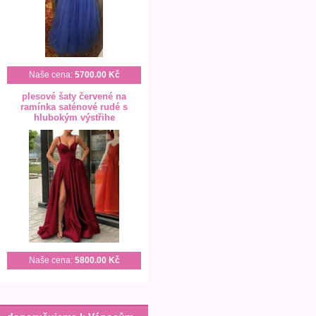
Naše cena:
5700.00 Kč
plesové šaty červené na
ramínka saténové rudé s
hlubokým výstřihe
Naše cena:
5800.00 Kč