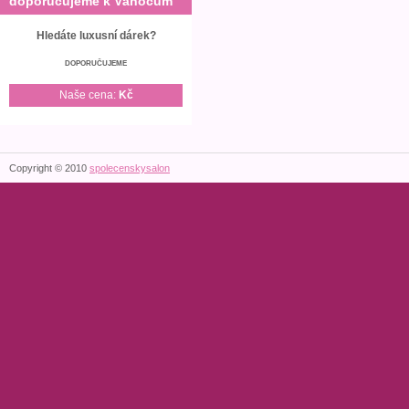
doporučujeme k Vánocům
Hledáte luxusní dárek?
DOPORUČUJEME
Naše cena:
Kč
Copyright © 2010
spolecenskysalon