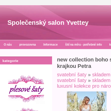
Společenský salon Yvettey
O nás
provozovna
Informace
šití na míru - potřebné info
k
new collection boho 
kategorie
krajkou Petra
svatební šaty
»
skladem
svatební šaty
»
skladem
luxusní kolekce pro nár