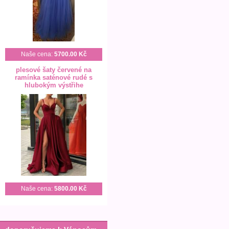
Naše cena:
5700.00 Kč
plesové šaty červené na
ramínka saténové rudé s
hlubokým výstřihe
Naše cena:
5800.00 Kč