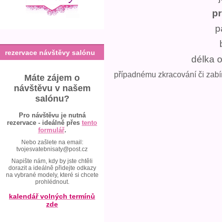
p
p
rezervace návštěvy salónu
délka 
případnému zkracování či zabír
Máte zájem o
návštěvu v našem
salónu?
Pro návštěvu je nutná
rezervace - ideálně přes
tento
formulář
.
Nebo zašlete na email:
tvojesvatebnisaty@post.cz
Napište nám, kdy by jste chtěli
dorazit a ideálně přidejte odkazy
na vybrané modely, které si chcete
prohlédnout.
kalendář volných termínů
zde