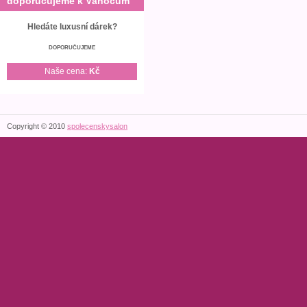
doporučujeme k Vánocům
Hledáte luxusní dárek?
DOPORUČUJEME
Naše cena:
Kč
Copyright © 2010
spolecenskysalon