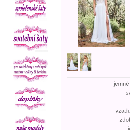
jemné 
s
vzadu
zdo