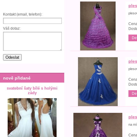
ples
pleso
Kontakt (email, telefon):
Cena
Váš dotaz:
Dost
Det
ples
pleso
nově přidané
Cena
Dost
svatební šaty bílé s holými
zády
Det
ples
na mí
Cena