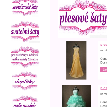
ples
na mí
Cena
Dost
Det
ples
na mí
Cena
Dost