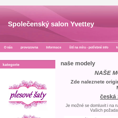
Společenský salon Yvettey
O nás
provozovna
Informace
šití na míru - potřebné info
k
naše modely
kategorie
NAŠE MO
Zde naleznete origi
česká 
Je možné se domluvit i na 
Vašich požadav