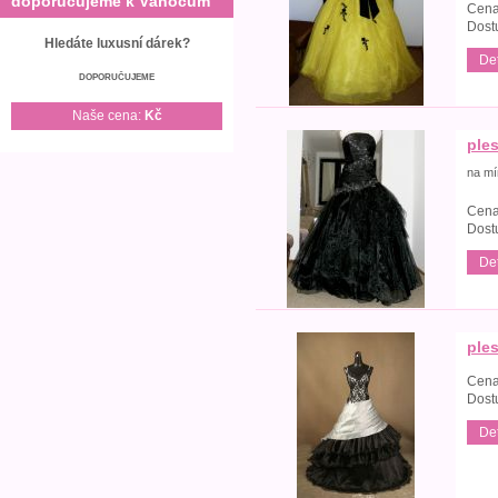
doporučujeme k Vánocům
Cena
Dost
Hledáte luxusní dárek?
Det
DOPORUČUJEME
Naše cena:
Kč
ple
na mí
Cena
Dost
Det
ples
Cena
Dost
Det