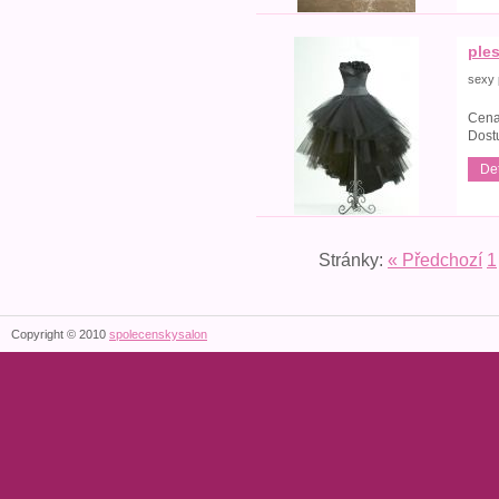
ples
sexy 
Cena
Dost
Det
Stránky:
« Předchozí
1
Copyright © 2010
spolecenskysalon