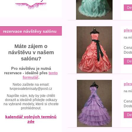
Det
ples
rezervace návštěvy salónu
na mí
Máte zájem o
Cena
návštěvu v našem
Dost
salónu?
Det
Pro návštěvu je nutná
rezervace - ideálně přes
tento
formulář
.
ples
Nebo zašlete na email:
tvojesvatebnisaty@post.cz
na mí
Napište nám, kdy by jste chtěli
dorazit a ideálně přidejte odkazy
Cena
na vybrané modely, které si chcete
Dost
prohlédnout.
Det
kalendář volných termínů
zde