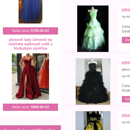
ples
na mí
Cena
Naše cena:
5700.00 Kč
Dost
plesové šaty červené na
Det
ramínka saténové rudé s
hlubokým výstřihe
ple
pleso
na mí
Cena
Dost
Det
Naše cena:
5800.00 Kč
ple
na mí