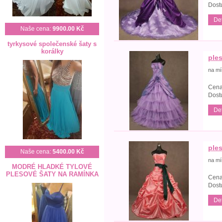
Dost
Det
Naše cena:
9900.00 Kč
tyrkysové společenské šaty s
korálky
ple
na mí
Cena
Dost
Det
ple
Naše cena:
5400.00 Kč
na mí
MODRÉ HLADKÉ TYLOVÉ
PLESOVÉ ŠATY NA RAMÍNKA
Cena
Dost
Det