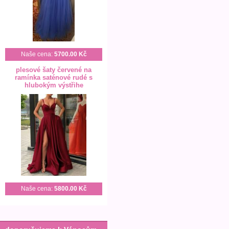
Naše cena:
5700.00 Kč
plesové šaty červené na
ramínka saténové rudé s
hlubokým výstřihe
Naše cena:
5800.00 Kč