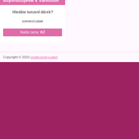
doporučujeme k Vánocům
Hledáte luxusní dárek?
DOPORUČUJEME
Naše cena:
Kč
Copyright © 2010
spolecenskysalon