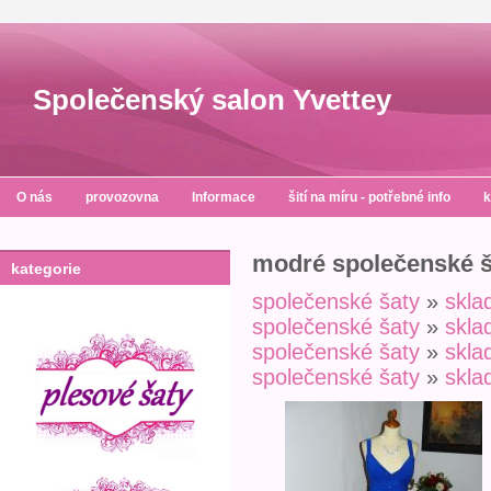
Společenský salon Yvettey
O nás
provozovna
Informace
šití na míru - potřebné info
k
modré společenské š
kategorie
společenské šaty
»
skl
společenské šaty
»
skl
společenské šaty
»
skl
společenské šaty
»
skl