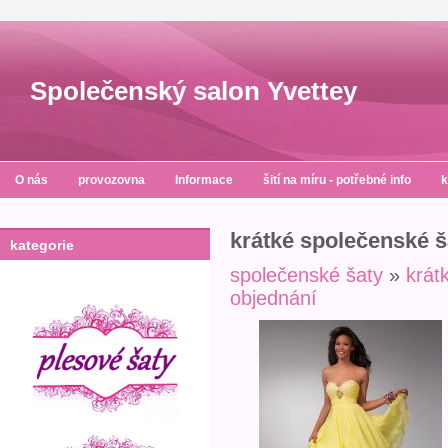
Společenský salon Yvettey
O nás
provozovna
Informace
šití na míru - potřebné info
k
krátké společenské š
kategorie
společenské šaty
»
krát
objednání