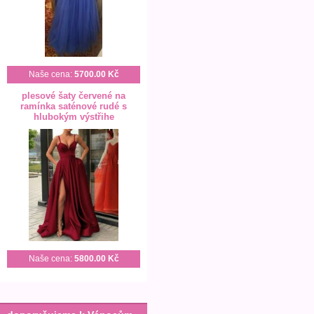
Naše cena:
5700.00 Kč
plesové šaty červené na
ramínka saténové rudé s
hlubokým výstřihe
Naše cena:
5800.00 Kč