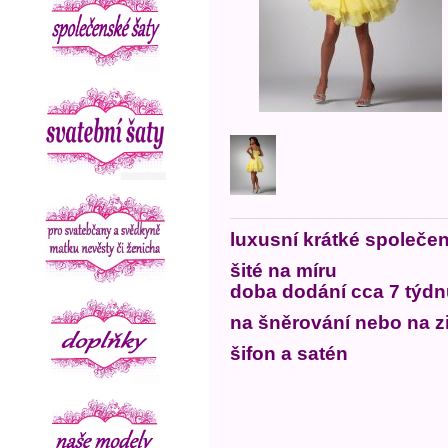
luxusní krátké společe
šité na míru
doba dodání cca 7 týd
na šněrování nebo na zi
šifon a satén