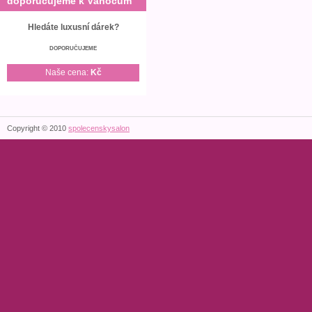
doporučujeme k Vánocům
Hledáte luxusní dárek?
DOPORUČUJEME
Naše cena:
Kč
Copyright © 2010
spolecenskysalon