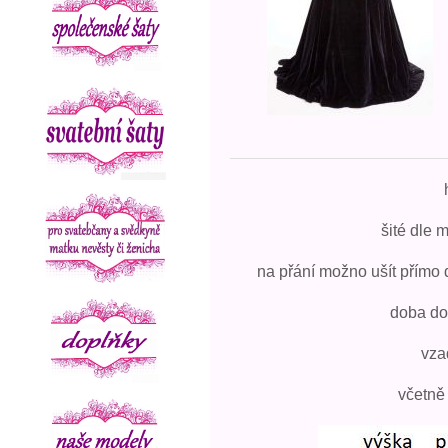
h
šité dle 
na přání možno ušít přímo d
doba do
vza
včetně