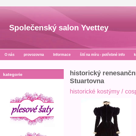
Společenský salon Yvettey
O nás
provozovna
Informace
šití na míru - potřebné info
k
historický renesanč
kategorie
Stuartovna
historické kostýmy / cos