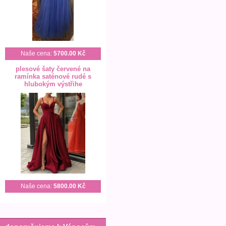
Naše cena:
5700.00 Kč
plesové šaty červené na
ramínka saténové rudé s
hlubokým výstřihe
Naše cena:
5800.00 Kč