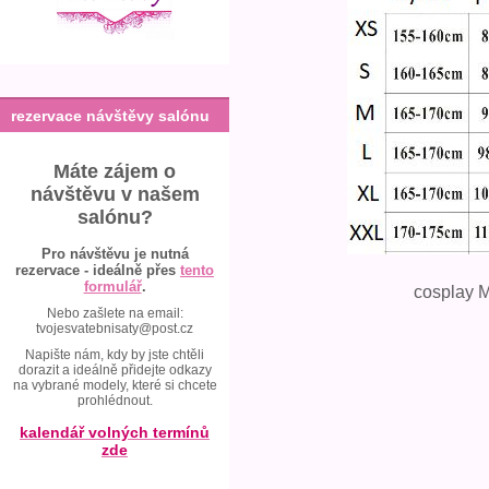
rezervace návštěvy salónu
Máte zájem o
návštěvu v našem
salónu?
Pro návštěvu je nutná
rezervace - ideálně přes
tento
formulář
.
cosplay M
Nebo zašlete na email:
tvojesvatebnisaty@post.cz
Napište nám, kdy by jste chtěli
dorazit a ideálně přidejte odkazy
na vybrané modely, které si chcete
prohlédnout.
kalendář volných termínů
zde