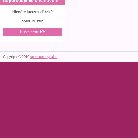
doporučujeme k Vánocům
Hledáte luxusní dárek?
DOPORUČUJEME
Naše cena:
Kč
Copyright © 2010
spolecenskysalon