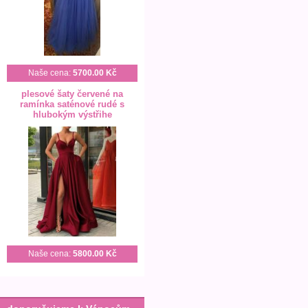
Naše cena:
5700.00 Kč
plesové šaty červené na
ramínka saténové rudé s
hlubokým výstřihe
Naše cena:
5800.00 Kč