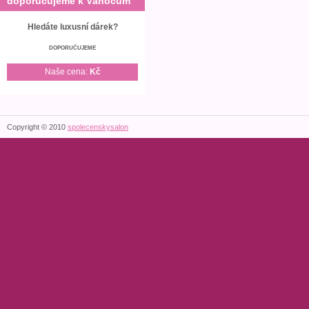
doporučujeme k Vánocům
Hledáte luxusní dárek?
DOPORUČUJEME
Naše cena:
Kč
Copyright © 2010
spolecenskysalon