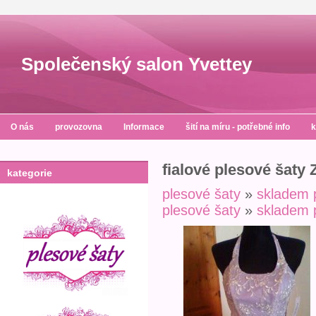
Společenský salon Yvettey
O nás
provozovna
Informace
šití na míru - potřebné info
k
fialové plesové šaty
kategorie
plesové šaty
»
skladem 
plesové šaty
»
skladem 