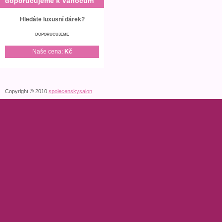
doporučujeme k Vánocům
Hledáte luxusní dárek?
DOPORUČUJEME
Naše cena:
Kč
Copyright © 2010
spolecenskysalon