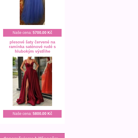
Naše cena:
5700.00 Kč
plesové šaty červené na
ramínka saténové rudé s
hlubokým výstřihe
Naše cena:
5800.00 Kč