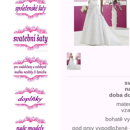
sv
n
doba do
mater
vza
bohatě vyš
pod prsy vypodložené 