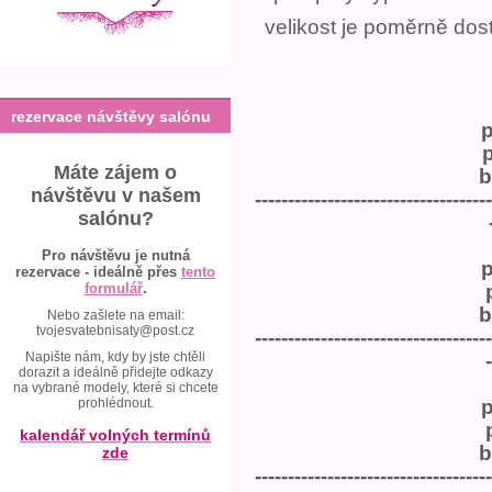
velikost je poměrně dos
rezervace návštěvy salónu
Máte zájem o
b
návštěvu v našem
------------------------------------
salónu?
Pro návštěvu je nutná
rezervace - ideálně přes
tento
formulář
.
b
Nebo zašlete na email:
tvojesvatebnisaty@post.cz
------------------------------------
Napište nám, kdy by jste chtěli
-
dorazit a ideálně přidejte odkazy
na vybrané modely, které si chcete
prohlédnout.
kalendář volných termínů
b
zde
------------------------------------