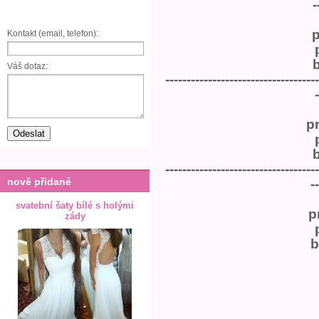
-
Kontakt (email, telefon):
Váš dotaz:
------------------------------------
-
p
------------------------------------
nově přidané
--
svatební šaty bílé s holými
p
zády
b