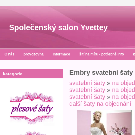
Společenský salon Yvettey
O nás
provozovna
Informace
šití na míru - potřebné info
k
Embry svatební šaty
kategorie
svatební šaty
»
na obje
svatební šaty
»
na obje
svatební šaty
»
na obje
další šaty na objednání