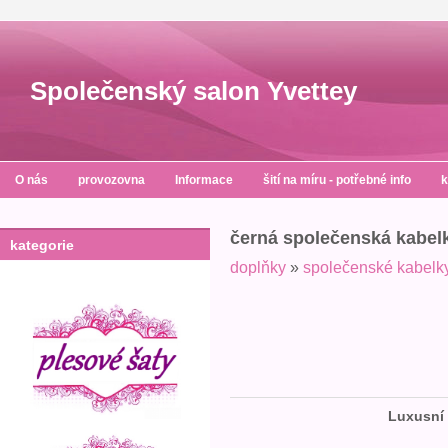
Společenský salon Yvettey
O nás
provozovna
Informace
šití na míru - potřebné info
k
černá společenská kabel
kategorie
doplňky
»
společenské kabelk
Luxusní