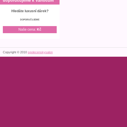
doporučujeme k Vánocům
Hledáte luxusní dárek?
DOPORUČUJEME
Naše cena:
Kč
Copyright © 2010
spolecenskysalon