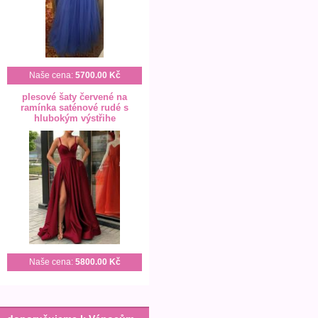
Naše cena:
5700.00 Kč
plesové šaty červené na
ramínka saténové rudé s
hlubokým výstřihe
Naše cena:
5800.00 Kč