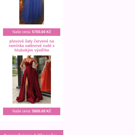
Naše cena:
5700.00 Kč
plesové šaty červené na
ramínka saténové rudé s
hlubokým výstřihe
Naše cena:
5800.00 Kč