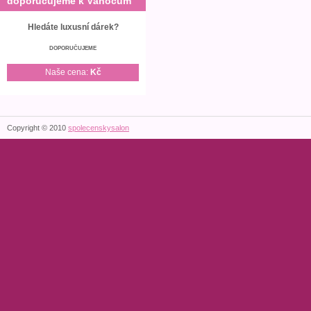
doporučujeme k Vánocům
Hledáte luxusní dárek?
DOPORUČUJEME
Naše cena:
Kč
Copyright © 2010
spolecenskysalon