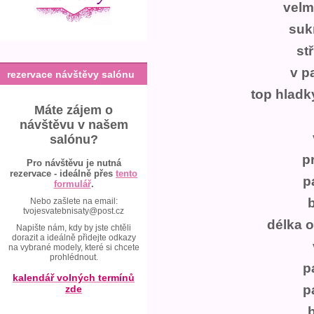
velm
suk
st
v p
rezervace návštěvy salónu
top hladk
Máte zájem o
návštěvu v našem
salónu?
pr
Pro návštěvu je nutná
rezervace - ideálně přes
tento
p
formulář
.
Nebo zašlete na email:
tvojesvatebnisaty@post.cz
délka 
Napište nám, kdy by jste chtěli
dorazit a ideálně přidejte odkazy
na vybrané modely, které si chcete
prohlédnout.
p
kalendář volných termínů
p
zde