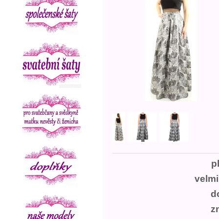
pl
velmi
d
z