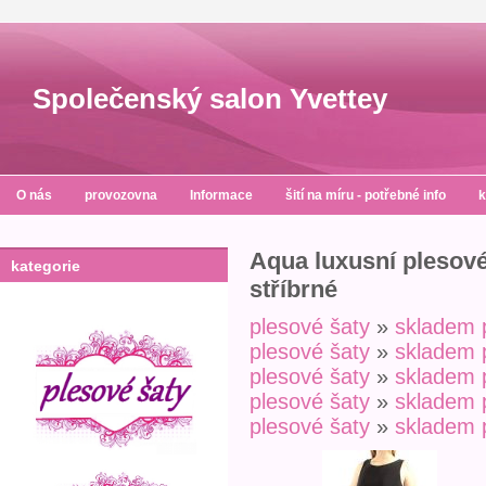
Společenský salon Yvettey
O nás
provozovna
Informace
šití na míru - potřebné info
k
Aqua luxusní plesové
kategorie
stříbrné
plesové šaty
»
skladem 
plesové šaty
»
skladem 
plesové šaty
»
skladem 
plesové šaty
»
skladem 
plesové šaty
»
skladem 