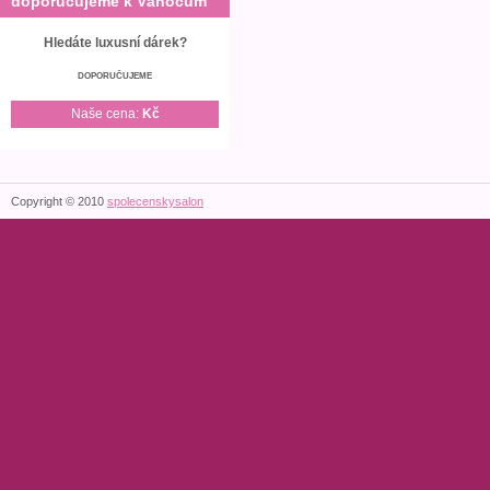
doporučujeme k Vánocům
Hledáte luxusní dárek?
DOPORUČUJEME
Naše cena:
Kč
Copyright © 2010
spolecenskysalon