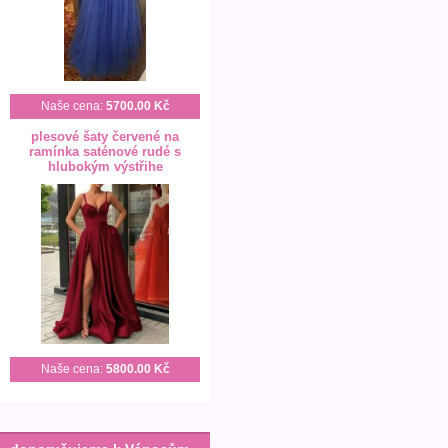
Naše cena:
5700.00 Kč
plesové šaty červené na
ramínka saténové rudé s
hlubokým výstřihe
Naše cena:
5800.00 Kč