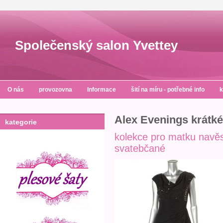
Společenský salon Yvettey
O nás
provozovna
Informace
šití na míru - potřebné info
k
Alex Evenings krátké
kategorie
kolekce pro matku navěs
svatebčané