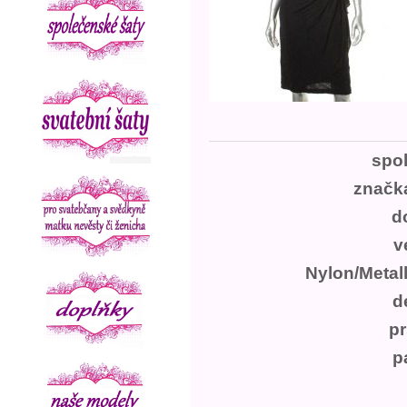
spo
značk
d
v
Nylon/Metal
d
p
p