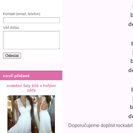
Kontakt (email, telefon):
d
Váš dotaz:
d
nově přidané
svatební šaty bílé s holými
zády
b
d
Doporučujeme doplnit rockabil