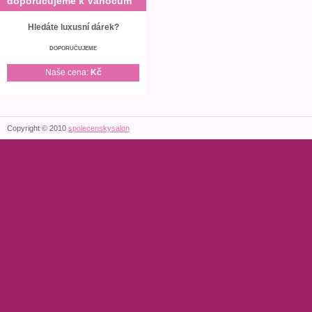
doporučujeme k Vánocům
Hledáte luxusní dárek?
DOPORUČUJEME
Naše cena:
Kč
Copyright © 2010
spolecenskysalon