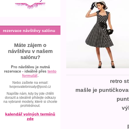
rezervace návštěvy salónu
Máte zájem o
návštěvu v našem
salónu?
Pro návštěvu je nutná
rezervace - ideálně přes
tento
formulář
.
retro s
Nebo zašlete na email:
tvojesvatebnisaty@post.cz
mašle je puntičkovan
Napište nám, kdy by jste chtěli
dorazit a ideálně přidejte odkazy
punt
na vybrané modely, které si chcete
prohlédnout.
vý
kalendář volných termínů
zde