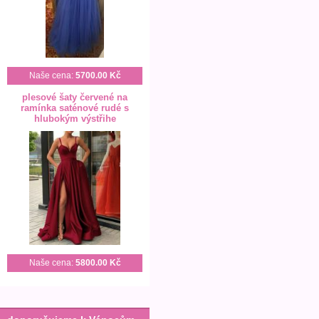
Naše cena:
5700.00 Kč
plesové šaty červené na
ramínka saténové rudé s
hlubokým výstřihe
Naše cena:
5800.00 Kč