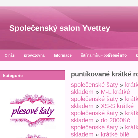
Společenský salon Yvettey
O nás
provozovna
Informace
šití na míru - potřebné info
k
puntíkované krátké ro
kategorie
společenské šaty
»
krát
skladem
»
M-L krátké
společenské šaty
»
krát
skladem
»
XS-S krátké
společenské šaty
»
krát
skladem
»
do 2000Kč
společenské šaty
»
krát
skladem
»
krátké bílé