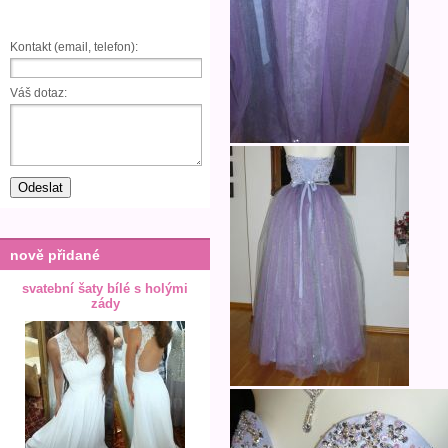
Kontakt (email, telefon):
Váš dotaz:
nově přidané
svatební šaty bílé s holými
zády