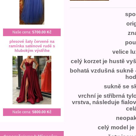
spo
ori
zn
Naše cena:
5700.00 Kč
plesové šaty červené na
pou
ramínka saténové rudé s
hlubokým výstřihe
velice l
celý korzet je hustě vy
bohatá vzdušná sukně - 
hod
sukně se s
vrchní je stříbrná tyl
vrstva, následuje fialo
celá
Naše cena:
5800.00 Kč
neopak
celý model je 