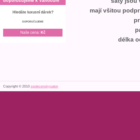
šaty jsou
doporučujeme k Vánocům
mají všitou podpr
Hledáte luxusní dárek?
p
DOPORUČUJEME
p
Naše cena:
Kč
délka 
Copyright © 2010
spolecenskysalon