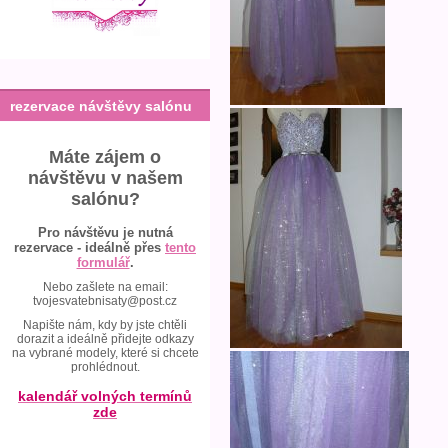
rezervace návštěvy salónu
Máte zájem o
návštěvu v našem
salónu?
Pro návštěvu je nutná
rezervace - ideálně přes
tento
formulář
.
Nebo zašlete na email:
tvojesvatebnisaty@post.cz
Napište nám, kdy by jste chtěli
dorazit a ideálně přidejte odkazy
na vybrané modely, které si chcete
prohlédnout.
kalendář volných termínů
zde