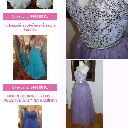
Naše cena:
9900.00 Kč
tyrkysové společenské šaty s
korálky
Naše cena:
5400.00 Kč
MODRÉ HLADKÉ TYLOVÉ
PLESOVÉ ŠATY NA RAMÍNKA