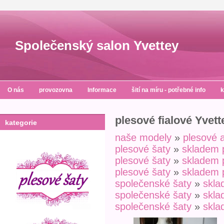
Společenský salon Yvettey
O nás
provozovna
Informace
šití na míru - potřebné info
k
plesové fialové Yvett
kategorie
naše modely
»
plesové 
plesové šaty
»
skladem 
plesové šaty
»
skladem 
plesové šaty
»
skladem 
společenské šaty
»
skl
společenské šaty
»
skl
společenské šaty
»
skl