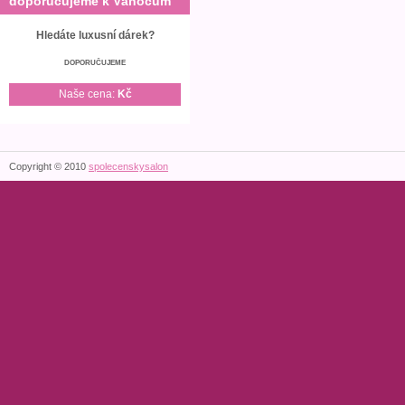
doporučujeme k Vánocům
Hledáte luxusní dárek?
DOPORUČUJEME
Naše cena:
Kč
Copyright © 2010
spolecenskysalon