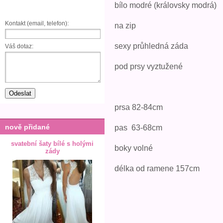
bílo modré (královsky modrá)
Kontakt (email, telefon):
na zip
sexy průhledná záda
Váš dotaz:
pod prsy vyztužené
prsa 82-84cm
nově přidané
pas 63-68cm
svatební šaty bílé s holými
boky volné
zády
délka od ramene 157cm