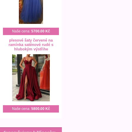
Naše cena:
5700.00 Kč
plesové šaty červené na
ramínka saténové rudé s
hlubokým výstřihe
Naše cena:
5800.00 Kč