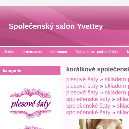
Společenský salon Yvettey
O nás
provozovna
Informace
šití na míru - potřebné info
k
korálkové společens
kategorie
plesové šaty
»
skladem 
plesové šaty
»
skladem 
plesové šaty
»
skladem 
společenské šaty
»
skl
společenské šaty
»
skl
společenské šaty
»
skl